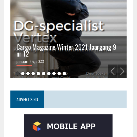
Cargo Magazine Winter 2021 Jaargang 9
nr 12
C
januari 23, 2022
ju
ADVERTISING