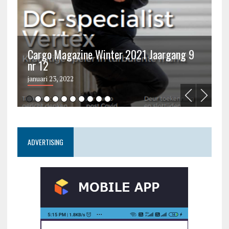
Cargo Magazine Winter 2021 Jaargang 9
nr 12
C
januari 23, 2022
ju
ADVERTISING