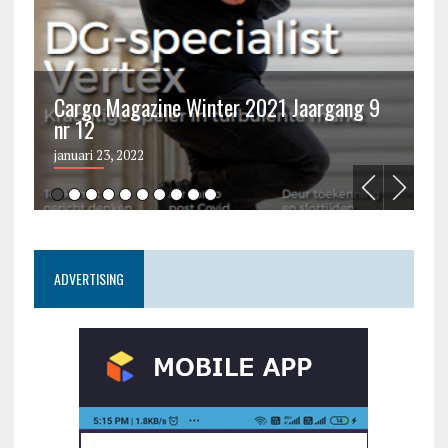
Cargo Magazine Winter 2021 Jaargang 9
nr 12
C
januari 23, 2022
ju
ADVERTISING