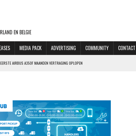
RLAND EN BELGIE
EASES
MEDIA PACK
ADVERTISING
COMMUNITY
CONTACT
NG EERSTE AIRBUS A350F MAANDEN VERTRAGING OPLOPEN
ET MINDER OORLOGSGEWELD
GIN 2027, MAAR MAATSCHAPPIJ HEEFT OOK PLAN B
 AANSLAG OP LUCHTHAVEN LEIPZIG
THANSA KOST DAT 170 EURO EXTRA