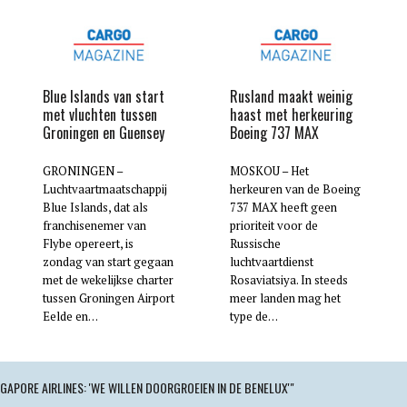
Blue Islands van start
Rusland maakt weinig
met vluchten tussen
haast met herkeuring
Groningen en Guensey
Boeing 737 MAX
GRONINGEN –
MOSKOU – Het
Luchtvaartmaatschappij
herkeuren van de Boeing
Blue Islands, dat als
737 MAX heeft geen
franchisenemer van
prioriteit voor de
Flybe opereert, is
Russische
zondag van start gegaan
luchtvaartdienst
met de wekelijkse charter
Rosaviatsiya. In steeds
tussen Groningen Airport
meer landen mag het
Eelde en…
type de…
GAPORE AIRLINES: 'WE WILLEN DOORGROEIEN IN DE BENELUX'"