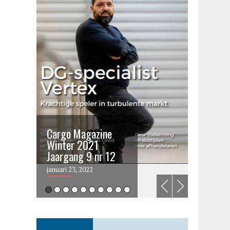
Cargo Magazine
Cargo 
Winter 2021
summer 
Jaargang 9 nr 12
2021
januari 23, 2022
juni 6, 202