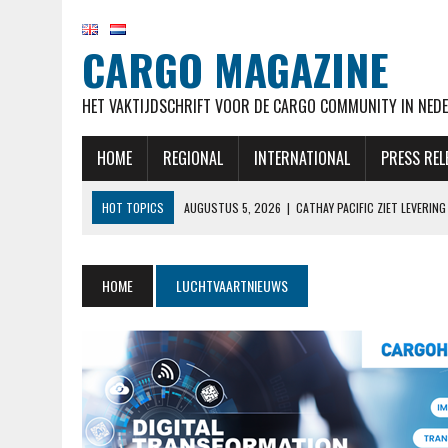
CARGO MAGAZINE
HET VAKTIJDSCHRIFT VOOR DE CARGO COMMUNITY IN NEDE
HOME
REGIONAL
INTERNATIONAL
PRESS REL
HOT TOPICS
AUGUSTUS 5, 2026
|
CATHAY PACIFIC ZIET LEVERI
AUGUSTUS 5, 2026
|
EL AL NOTEERT SNELLE GROEI IN KWARTAAL M
AUGUSTUS 5, 2026
|
LUFTHANSA VERWACHT 777-9’S NOG STEEDS BE
HOME
LUCHTVAARTNIEUWS
AUGUSTUS 5, 2026
|
OEKRAÏENSE ANTONOV MOGELIJK ONTSNAPT AAN
AUGUSTUS 5, 2026
|
RAAMSTOELTJE IN DE BUSINESSCLASS? BIJ LUF