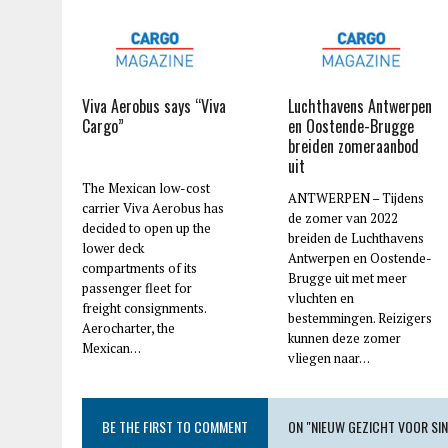
Viva Aerobus says “Viva
Luchthavens Antwerpen
Cargo”
en Oostende-Brugge
breiden zomeraanbod
uit
The Mexican low-cost
ANTWERPEN – Tijdens
carrier Viva Aerobus has
de zomer van 2022
decided to open up the
breiden de Luchthavens
lower deck
Antwerpen en Oostende-
compartments of its
Brugge uit met meer
passenger fleet for
vluchten en
freight consignments.
bestemmingen. Reizigers
Aerocharter, the
kunnen deze zomer
Mexican…
vliegen naar…
BE THE FIRST TO COMMENT
ON "NIEUW GEZICHT VOOR SIN