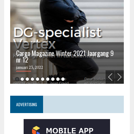
Cargo Magazine Winter 2021 Jaargang 9
nr 12
C
januari 23, 2022
ju
ADVERTISING