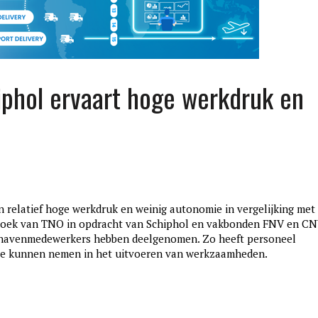
iphol ervaart hoge werkdruk en
relatief hoge werkdruk en weinig autonomie in vergelijking met
edition3
rzoek van TNO in opdracht van Schiphol en vakbonden FNV en C
januari 27, 2017
hthavenmedewerkers hebben deelgenomen. Zo heeft personeel
en te kunnen nemen in het uitvoeren van werkzaamheden.