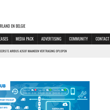
RLAND EN BELGIE
EASES
MEDIA PACK
ADVERTISING
COMMUNITY
CONTACT
NG EERSTE AIRBUS A350F MAANDEN VERTRAGING OPLOPEN
ET MINDER OORLOGSGEWELD
GIN 2027, MAAR MAATSCHAPPIJ HEEFT OOK PLAN B
 AANSLAG OP LUCHTHAVEN LEIPZIG
THANSA KOST DAT 170 EURO EXTRA