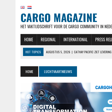
CARGO MAGAZINE
HET VAKTIJDSCHRIFT VOOR DE CARGO COMMUNITY IN NEDE
HOME
REGIONAL
INTERNATIONAL
PRESS REL
HOT TOPICS
AUGUSTUS 5, 2026
|
CATHAY PACIFIC ZIET LEVERI
AUGUSTUS 5, 2026
|
EL AL NOTEERT SNELLE GROEI IN KWARTAAL M
AUGUSTUS 5, 2026
|
LUFTHANSA VERWACHT 777-9’S NOG STEEDS BE
HOME
LUCHTVAARTNIEUWS
AUGUSTUS 5, 2026
|
OEKRAÏENSE ANTONOV MOGELIJK ONTSNAPT AAN
AUGUSTUS 5, 2026
|
RAAMSTOELTJE IN DE BUSINESSCLASS? BIJ LUF