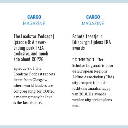
The Loadstar Podcast |
Schots feestje in
Episode 8: A never-
Edinburgh tijdens ERA
ending peak, IKEA
awards
exclusive, and much
ado about COP26
EDINBURGH – Het
Schotse Loganair is door
Episode 8 of The
de European Regions
Loadstar Podcast reports
Airline Association (ERA)
direct from Glasgow
uitgeroepen tot beste
where world leaders are
luchtvaartmaatschappij
congregating for COP26,
van 2018. De awards
a meeting many believe
werden uitgereikt tijdens
is the last chance…
een…