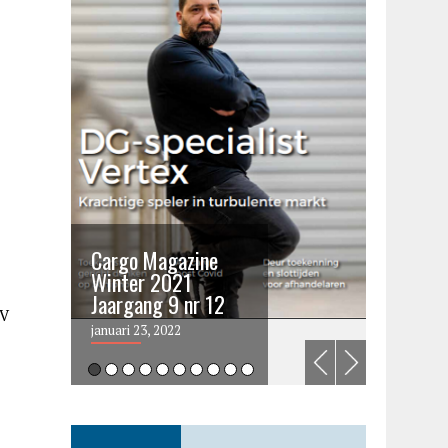
Cargo Magazine
Cargo 
Winter 2021
summer 
Jaargang 9 nr 12
2021
NV
januari 23, 2022
juni 6, 202