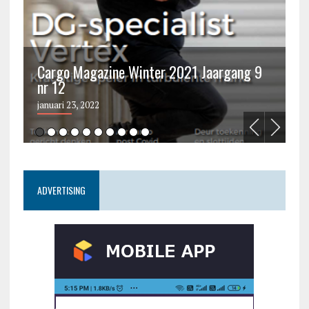
Cargo Magazine Winter 2021 Jaargang 9
nr 12
C
januari 23, 2022
ju
ADVERTISING