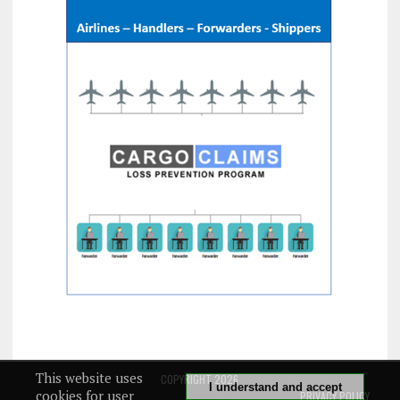
This website uses
COPYRIGHT 2026
I understand and accept
cookies for user
PRIVACY POLICY