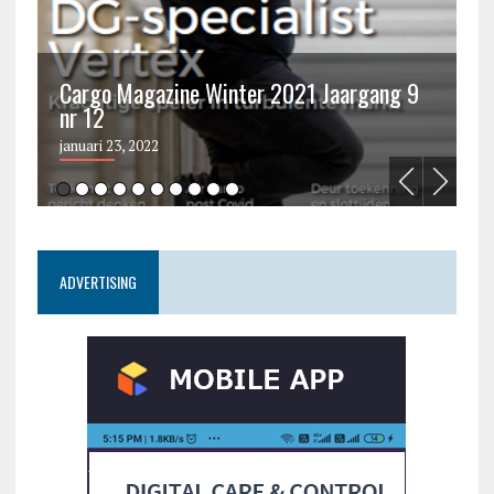
Cargo Magazine Winter 2021 Jaargang 9
nr 12
C
januari 23, 2022
ju
ADVERTISING