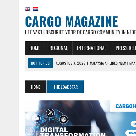
CARGO MAGAZINE
HET VAKTIJDSCHRIFT VOOR DE CARGO COMMUNITY IN NEDE
HOME
REGIONAL
INTERNATIONAL
PRESS REL
HOT TOPICS
AUGUSTUS 7, 2026
|
MALAYSIA AIRLINES NEEMT MA
AUGUSTUS 7, 2026
|
AIRBUS OP KOERS VOOR LEVERDOELSTELLING EN
AUGUSTUS 7, 2026
|
KLM HERVAT NA MAANDENLANGE OPSCHORTING 
HOME
THE LOADSTAR
AUGUSTUS 7, 2026
|
NATIONAL AIRLINES VOERT LANGSTE VRACHTVLU
AUGUSTUS 7, 2026
|
STAKING CABINEPERSONEEL NOORSE TAK SAS 