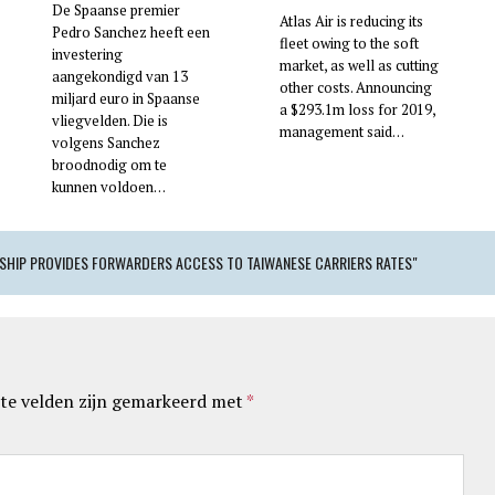
De Spaanse premier
Atlas Air is reducing its
Pedro Sanchez heeft een
fleet owing to the soft
investering
market, as well as cutting
aangekondigd van 13
other costs. Announcing
miljard euro in Spaanse
a $293.1m loss for 2019,
vliegvelden. Die is
management said…
volgens Sanchez
broodnodig om te
kunnen voldoen…
SHIP PROVIDES FORWARDERS ACCESS TO TAIWANESE CARRIERS RATES"
te velden zijn gemarkeerd met
*