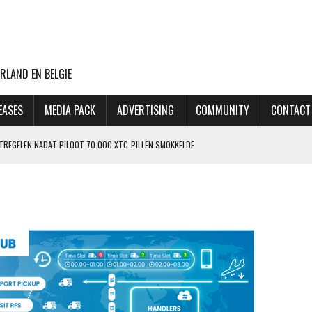
RLAND EN BELGIE
EASES
MEDIA PACK
ADVERTISING
COMMUNITY
CONTACT
ATREGELEN NADAT PILOOT 70.000 XTC-PILLEN SMOKKELDE
 ZIET ORDERPORTEFEUILLE VERDER GROEIEN
VLUCHTEN NAAR TEL AVIV
CHT MET BOEING 777F OOIT UIT
OP LAATSTE MOMENT AFGEBLAZEN