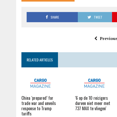
SHARE
TWEET
Previous
RELATED ARTICLES
China ‘prepared’ for
'6 op de 10 reizigers
trade war and unveils
durven niet meer met
response to Trump
737 MAX te vliegen'
tariffs