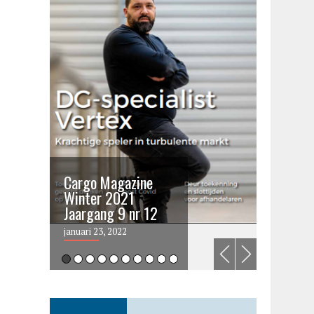
Cargo Magazine
Cargo 
Winter 2021
summer 
Jaargang 9 nr 12
2021
januari 23, 2022
juni 6, 202