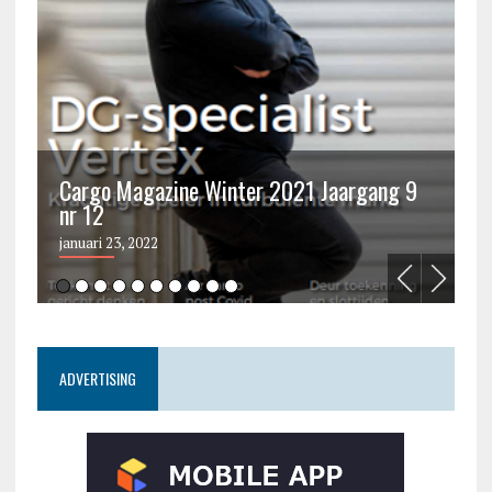
Cargo Magazine Winter 2021 Jaargang 9
nr 12
C
januari 23, 2022
ju
ADVERTISING