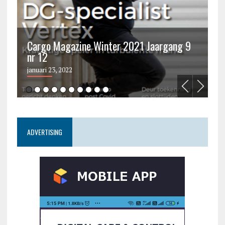
Cargo Magazine Winter 2021 Jaargang 9
nr 12
C
januari 23, 2022
ju
ADVERTISING