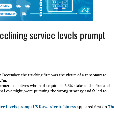
eclining service levels prompt
n December, the trucking firm was the victim of a ransomware
edition3
5.7m.
januari 27, 2017
ormer executives who had acquired a 6.3% stake in the firm and
al oversight, were pursuing the wrong strategy and failed to
ice levels prompt US forwarder itchiness
appeared first on
Th