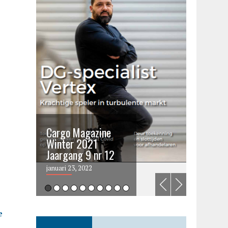
Cargo Magazine
Cargo 
Winter 2021
summer 
Jaargang 9 nr 12
2021
januari 23, 2022
juni 6, 202
e