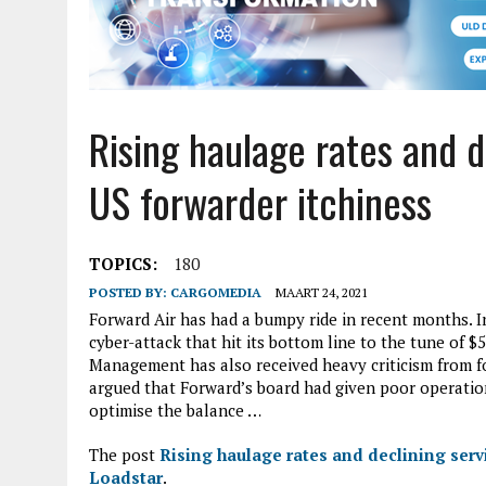
Rising haulage rates and d
US forwarder itchiness
TOPICS:
180
POSTED BY:
CARGOMEDIA
MAART 24, 2021
Forward Air has had a bumpy ride in recent months. I
cyber-attack that hit its bottom line to the tune of $
Management has also received heavy criticism from f
argued that Forward’s board had given poor operation
optimise the balance …
The post
Rising haulage rates and declining serv
Loadstar
.