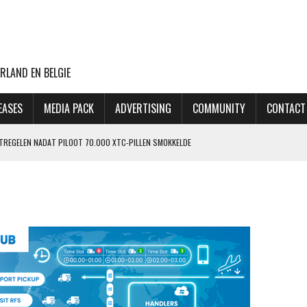
RLAND EN BELGIE
EASES
MEDIA PACK
ADVERTISING
COMMUNITY
CONTACT
ATREGELEN NADAT PILOOT 70.000 XTC-PILLEN SMOKKELDE
 ZIET ORDERPORTEFEUILLE VERDER GROEIEN
VLUCHTEN NAAR TEL AVIV
CHT MET BOEING 777F OOIT UIT
OP LAATSTE MOMENT AFGEBLAZEN