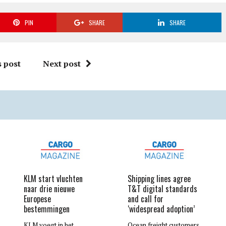
PIN
SHARE
SHARE
 post
Next post
KLM start vluchten
Shipping lines agree
naar drie nieuwe
T&T digital standards
Europese
and call for
bestemmingen
‘widespread adoption’
KLM voegt in het
Ocean freight customers