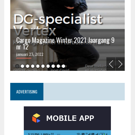
Cargo Magazine Winter 2021 Jaargang 9
nr 12
C
januari 23, 2022
ju
ADVERTISING