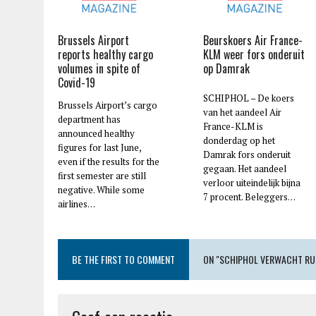
Brussels Airport
Beurskoers Air France-
reports healthy cargo
KLM weer fors onderuit
volumes in spite of
op Damrak
Covid-19
SCHIPHOL – De koers
Brussels Airport’s cargo
van het aandeel Air
department has
France-KLM is
announced healthy
donderdag op het
figures for last June,
Damrak fors onderuit
even if the results for the
gegaan. Het aandeel
first semester are still
verloor uiteindelijk bijna
negative. While some
7 procent. Beleggers…
airlines…
BE THE FIRST TO COMMENT
ON "SCHIPHOL VERWACHT RUIM