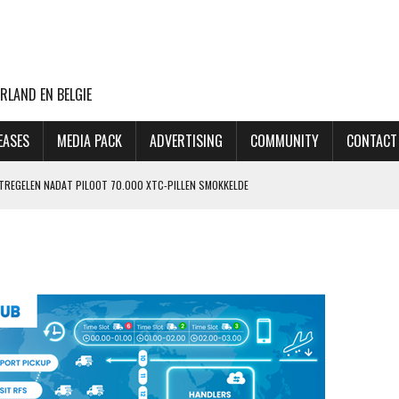
RLAND EN BELGIE
EASES
MEDIA PACK
ADVERTISING
COMMUNITY
CONTACT
ATREGELEN NADAT PILOOT 70.000 XTC-PILLEN SMOKKELDE
 ZIET ORDERPORTEFEUILLE VERDER GROEIEN
VLUCHTEN NAAR TEL AVIV
CHT MET BOEING 777F OOIT UIT
OP LAATSTE MOMENT AFGEBLAZEN