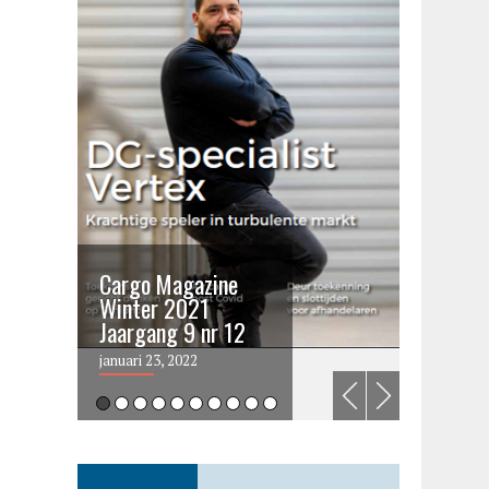
Cargo Magazine
Cargo 
Winter 2021
summer 
Jaargang 9 nr 12
2021
januari 23, 2022
juni 6, 202