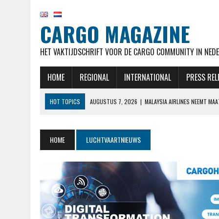
CARGO MAGAZINE
HET VAKTIJDSCHRIFT VOOR DE CARGO COMMUNITY IN NEDE
HOME
REGIONAL
INTERNATIONAL
PRESS REL
HOT TOPICS
AUGUSTUS 7, 2026
|
MALAYSIA AIRLINES NEEMT MA
AUGUSTUS 7, 2026
|
AIRBUS OP KOERS VOOR LEVERDOELSTELLING EN
AUGUSTUS 7, 2026
|
KLM HERVAT NA MAANDENLANGE OPSCHORTING 
HOME
LUCHTVAARTNIEUWS
AUGUSTUS 7, 2026
|
NATIONAL AIRLINES VOERT LANGSTE VRACHTVLU
AUGUSTUS 7, 2026
|
STAKING CABINEPERSONEEL NOORSE TAK SAS 