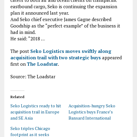
caters to both air and ocean clients on transpacific
eastbound cargo, Seko is continuing the expansion
plan it announced last year.
And Seko chief executive James Gagne described
Goodship as the “perfect example” of the business it
had in mind.
He said: “2018 …
The post
Seko Logistics moves swiftly along
acquisition trail with two strategic buys
appeared
first on
The Loadstar
.
Source: The Loadstar
Related
Seko Logistics ready to hit
Acquisition-hungry Seko
acquisition trail in Europe
Logistics buys France’s
and SE Asia
Bansard International
Seko triples Chicago
footprint as it seeks