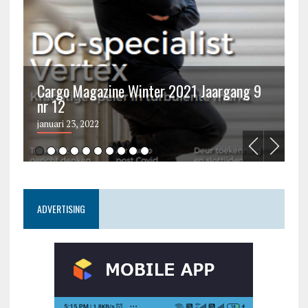
Cargo Magazine Winter 2021 Jaargang 9
nr 12
C
januari 23, 2022
ju
ADVERTISING