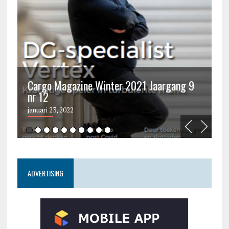
Cargo Magazine Winter 2021 Jaargang 9
nr 12
C
januari 23, 2022
ju
ADVERTISING