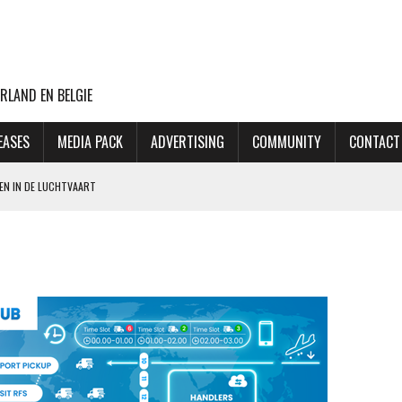
RLAND EN BELGIE
EASES
MEDIA PACK
ADVERTISING
COMMUNITY
CONTACT
EN IN DE LUCHTVAART
LD MAASTRICHT ZICH AAN BIJ ANVR
ER LUFTHANSA EN EASYJET SLOTS VRIJGEVEN OP SCHIPHOL
: VENNOOTSCHAPSBELASTING
ASTLELAKE HAAKT AF