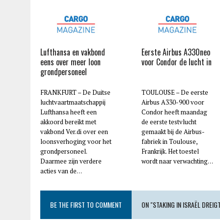
Lufthansa en vakbond
Eerste Airbus A330neo
eens over meer loon
voor Condor de lucht in
grondpersoneel
FRANKFURT – De Duitse
TOULOUSE – De eerste
luchtvaartmaatschappij
Airbus A330-900 voor
Lufthansa heeft een
Condor heeft maandag
akkoord bereikt met
de eerste testvlucht
vakbond Ver.di over een
gemaakt bij de Airbus-
loonsverhoging voor het
fabriek in Toulouse,
grondpersoneel.
Frankrijk. Het toestel
Daarmee zijn verdere
wordt naar verwachting…
acties van de…
BE THE FIRST TO COMMENT
ON "STAKING IN ISRAËL DREIG