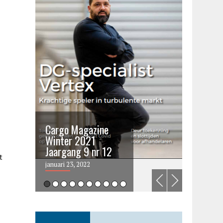
Cargo Magazine
Cargo 
Winter 2021
summer 
Jaargang 9 nr 12
2021
t
januari 23, 2022
juni 6, 202