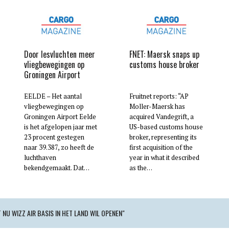
Door lesvluchten meer
FNET: Maersk snaps up
vliegbewegingen op
customs house broker
Groningen Airport
EELDE – Het aantal
Fruitnet reports: “AP
vliegbewegingen op
Moller-Maersk has
Groningen Airport Eelde
acquired Vandegrift, a
is het afgelopen jaar met
US-based customs house
23 procent gestegen
broker, representing its
naar 39.387, zo heeft de
first acquisition of the
luchthaven
year in what it described
bekendgemaakt. Dat…
as the…
T NU WIZZ AIR BASIS IN HET LAND WIL OPENEN"