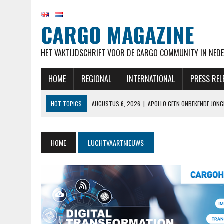
CARGO MAGAZINE
HET VAKTIJDSCHRIFT VOOR DE CARGO COMMUNITY IN NEDE
HOME
REGIONAL
INTERNATIONAL
PRESS REL
HOT TOPICS
AUGUSTUS 6, 2026
|
APOLLO GEEN ONBEKENDE JONG
AUGUSTUS 6, 2026
|
IN JACHT OP VAKANTIEGANGERS SLUIT VLIEGVE
AUGUSTUS 6, 2026
|
MEER RUIMTE VOOR VRACHT DOORDAT ONDER ME
HOME
LUCHTVAARTNIEUWS
AUGUSTUS 6, 2026
|
NIEUW IN OVERZICHT BETALEN EN ONTVANGEN
AUGUSTUS 6, 2026
|
EASYJET WORDT OVERGENOMEN DOOR APOLLO, C