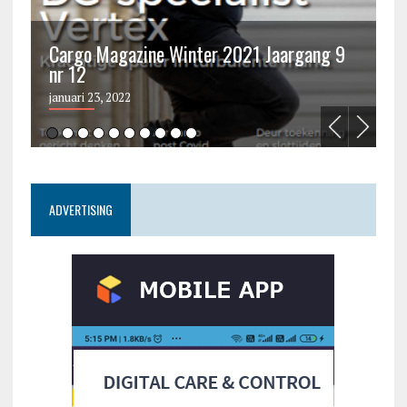
Cargo Magazine Winter 2021 Jaargang 9
nr 12
C
januari 23, 2022
ju
ADVERTISING