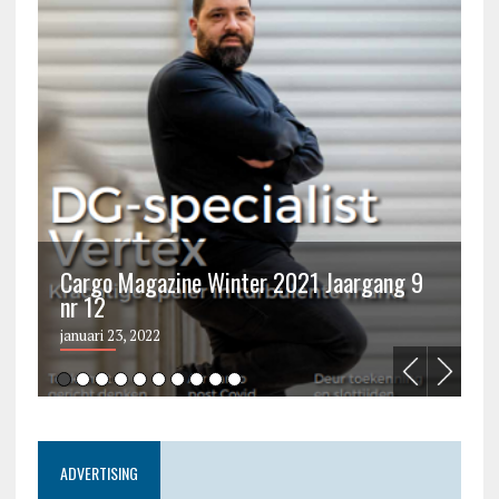
Cargo Magazine Winter 2021 Jaargang 9
nr 12
C
januari 23, 2022
ju
ADVERTISING