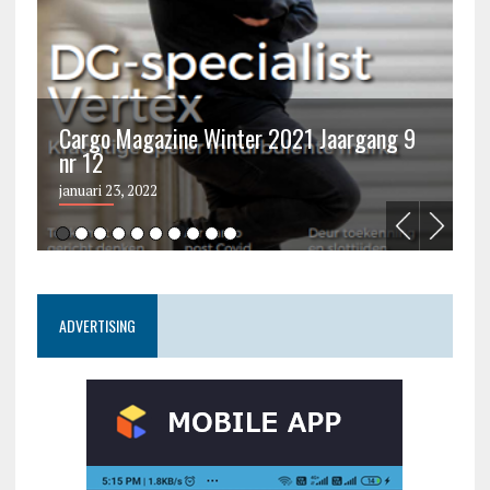
Cargo Magazine Winter 2021 Jaargang 9
nr 12
C
januari 23, 2022
ju
ADVERTISING