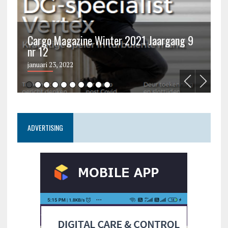
Cargo Magazine Winter 2021 Jaargang 9
nr 12
C
januari 23, 2022
ju
ADVERTISING