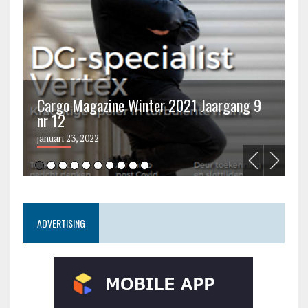
Cargo Magazine Winter 2021 Jaargang 9
nr 12
C
januari 23, 2022
ju
ADVERTISING