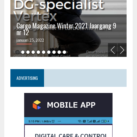
Cargo Magazine Winter 2021 Jaargang 9
nr 12
C
januari 23, 2022
ju
ADVERTISING