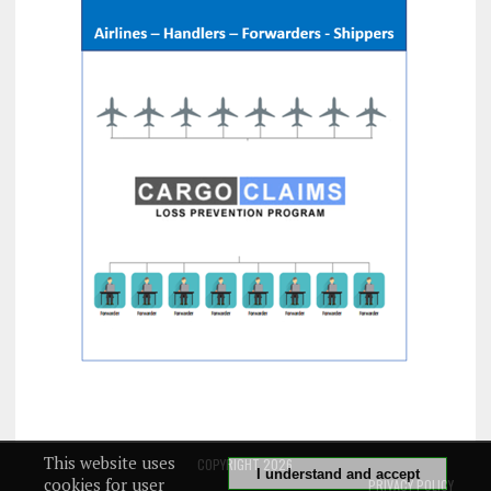
This website uses
COPYRIGHT 2026
I understand and accept
cookies for user
PRIVACY POLICY