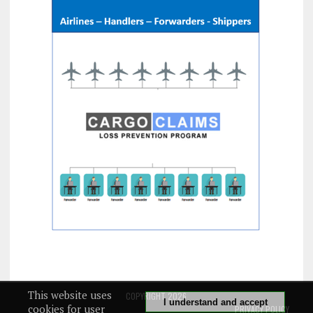
This website uses
COPYRIGHT 2026
I understand and accept
cookies for user
PRIVACY POLICY