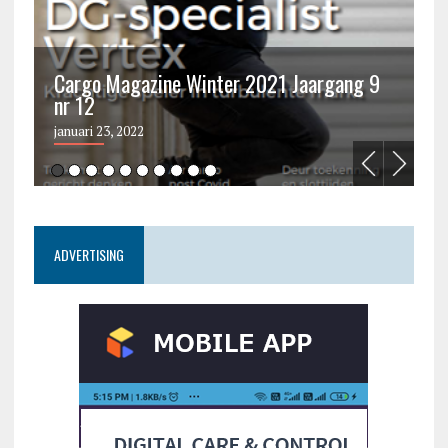
Cargo Magazine Winter 2021 Jaargang 9
nr 12
C
januari 23, 2022
ju
ADVERTISING