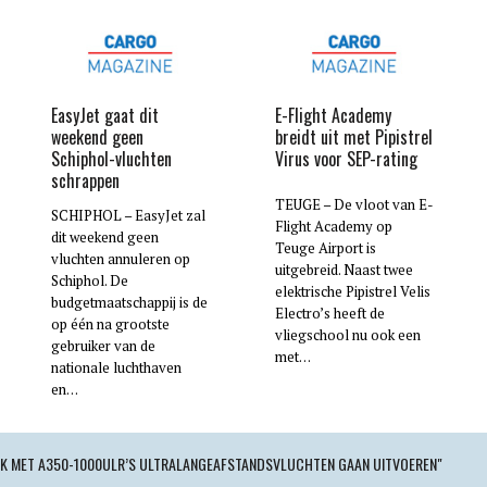
EasyJet gaat dit
E-Flight Academy
weekend geen
breidt uit met Pipistrel
Schiphol-vluchten
Virus voor SEP-rating
schrappen
TEUGE – De vloot van E-
SCHIPHOL – EasyJet zal
Flight Academy op
dit weekend geen
Teuge Airport is
vluchten annuleren op
uitgebreid. Naast twee
Schiphol. De
elektrische Pipistrel Velis
budgetmaatschappij is de
Electro’s heeft de
op één na grootste
vliegschool nu ook een
gebruiker van de
met…
nationale luchthaven
en…
OOK MET A350-1000ULR’S ULTRALANGEAFSTANDSVLUCHTEN GAAN UITVOEREN"