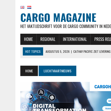
CARGO MAGAZINE
HET VAKTIJDSCHRIFT VOOR DE CARGO COMMUNITY IN NEDE
HOME
REGIONAL
INTERNATIONAL
PRESS REL
HOT TOPICS
AUGUSTUS 5, 2026
|
CATHAY PACIFIC ZIET LEVERI
AUGUSTUS 5, 2026
|
EL AL NOTEERT SNELLE GROEI IN KWARTAAL M
AUGUSTUS 5, 2026
|
LUFTHANSA VERWACHT 777-9’S NOG STEEDS BE
HOME
LUCHTVAARTNIEUWS
AUGUSTUS 5, 2026
|
OEKRAÏENSE ANTONOV MOGELIJK ONTSNAPT AAN
AUGUSTUS 5, 2026
|
RAAMSTOELTJE IN DE BUSINESSCLASS? BIJ LUF