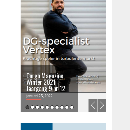
Cargo Magazine
Cargo 
Winter 2021
summer 
Jaargang 9 nr 12
2021
januari 23, 2022
juni 6, 202