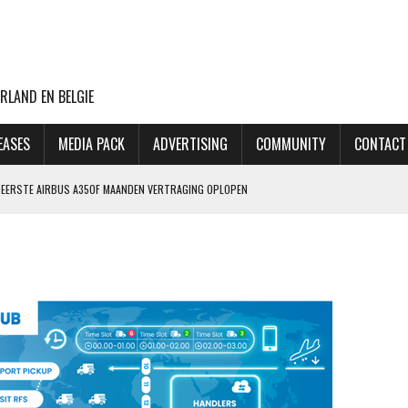
RLAND EN BELGIE
EASES
MEDIA PACK
ADVERTISING
COMMUNITY
CONTACT
NG EERSTE AIRBUS A350F MAANDEN VERTRAGING OPLOPEN
ET MINDER OORLOGSGEWELD
GIN 2027, MAAR MAATSCHAPPIJ HEEFT OOK PLAN B
 AANSLAG OP LUCHTHAVEN LEIPZIG
THANSA KOST DAT 170 EURO EXTRA