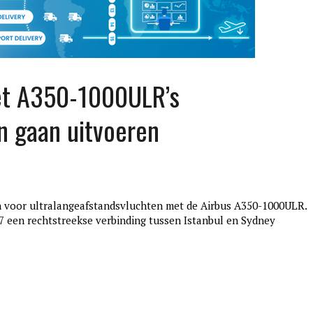
met A350-1000ULR’s
n gaan uitvoeren
en voor ultralangeafstandsvluchten met de Airbus A350-1000ULR.
edition3
7 een rechtstreekse verbinding tussen Istanbul en Sydney
januari 27, 2017