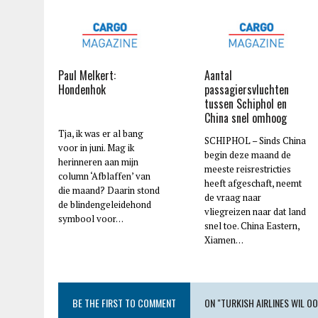
Paul Melkert:
Aantal
Hondenhok
passagiersvluchten
tussen Schiphol en
China snel omhoog
Tja, ik was er al bang
SCHIPHOL – Sinds China
voor in juni. Mag ik
begin deze maand de
herinneren aan mijn
meeste reisrestricties
column ‘Afblaffen’ van
heeft afgeschaft, neemt
die maand? Daarin stond
de vraag naar
de blindengeleidehond
vliegreizen naar dat land
symbool voor…
snel toe. China Eastern,
Xiamen…
BE THE FIRST TO COMMENT
ON "TURKISH AIRLINES WIL 