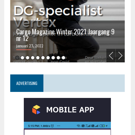
Cargo Magazine Winter 2021 Jaargang 9
nr 12
C
januari 23, 2022
ju
ADVERTISING