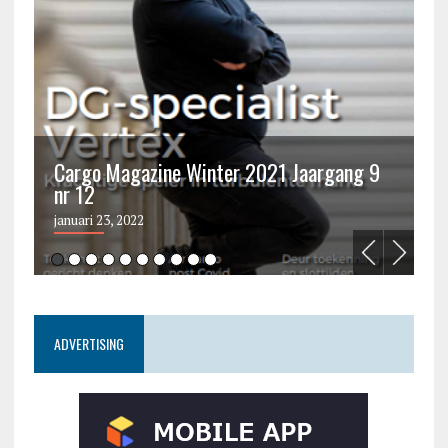
Cargo Magazine Winter 2021 Jaargang 9
nr 12
C
januari 23, 2022
ju
ADVERTISING