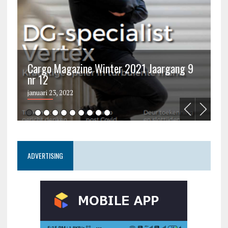
Cargo Magazine Winter 2021 Jaargang 9
nr 12
C
januari 23, 2022
ju
ADVERTISING