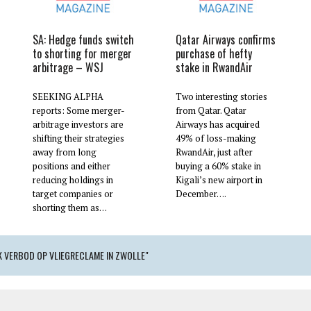
SA: Hedge funds switch
Qatar Airways confirms
to shorting for merger
purchase of hefty
arbitrage – WSJ
stake in RwandAir
SEEKING ALPHA
Two interesting stories
reports: Some merger-
from Qatar. Qatar
arbitrage investors are
Airways has acquired
shifting their strategies
49% of loss-making
away from long
RwandAir, just after
positions and either
buying a 60% stake in
reducing holdings in
Kigali’s new airport in
target companies or
December….
shorting them as…
K VERBOD OP VLIEGRECLAME IN ZWOLLE"