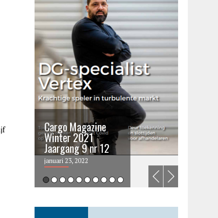
Cargo Magazine
Cargo 
jf
Winter 2021
summer 
Jaargang 9 nr 12
2021
januari 23, 2022
juni 6, 202