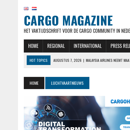
CARGO MAGAZINE
HET VAKTIJDSCHRIFT VOOR DE CARGO COMMUNITY IN NEDE
HOME
REGIONAL
INTERNATIONAL
PRESS REL
HOT TOPICS
AUGUSTUS 7, 2026
|
MALAYSIA AIRLINES NEEMT MA
AUGUSTUS 7, 2026
|
AIRBUS OP KOERS VOOR LEVERDOELSTELLING EN
AUGUSTUS 7, 2026
|
KLM HERVAT NA MAANDENLANGE OPSCHORTING 
HOME
LUCHTVAARTNIEUWS
AUGUSTUS 7, 2026
|
NATIONAL AIRLINES VOERT LANGSTE VRACHTVLU
AUGUSTUS 7, 2026
|
STAKING CABINEPERSONEEL NOORSE TAK SAS 