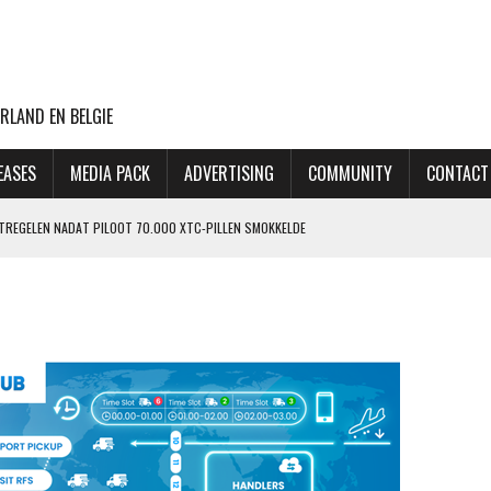
RLAND EN BELGIE
EASES
MEDIA PACK
ADVERTISING
COMMUNITY
CONTACT
ATREGELEN NADAT PILOOT 70.000 XTC-PILLEN SMOKKELDE
 ZIET ORDERPORTEFEUILLE VERDER GROEIEN
VLUCHTEN NAAR TEL AVIV
CHT MET BOEING 777F OOIT UIT
OP LAATSTE MOMENT AFGEBLAZEN