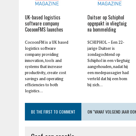
UK-based logistics
Duitser op Schiphol
software company
opgepakt in vliegtuig
CocoonFMS launches
na bommelding
CocoonFM is a UK based
SCHIPHOL – Een 22-
logistics software
jarige Duitser is
company providing
zondagochtend op
innovation, tools and
Schiphol in een vliegtuig
systems that increase
aangehouden, nadat hij
productivity, create cost
een medepassagier had
savings and operating
verteld dat hij een bom
efficiencies to both
bij zich…
logistics…
BE THE FIRST TO COMMENT
ON "VANAF VOLGEND JAAR OO