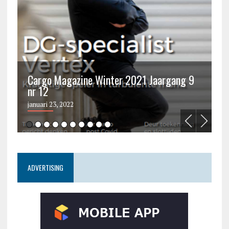
Cargo Magazine Winter 2021 Jaargang 9
nr 12
C
januari 23, 2022
ju
ADVERTISING