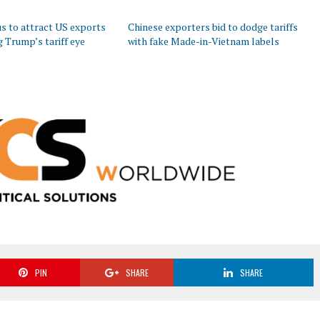
s to attract US exports
Chinese exporters bid to dodge tariffs
g Trump’s tariff eye
with fake Made-in-Vietnam labels
PIN
SHARE
SHARE