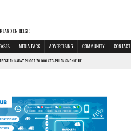
RLAND EN BELGIE
EASES
MEDIA PACK
ADVERTISING
COMMUNITY
CONTACT
ATREGELEN NADAT PILOOT 70.000 XTC-PILLEN SMOKKELDE
 ZIET ORDERPORTEFEUILLE VERDER GROEIEN
VLUCHTEN NAAR TEL AVIV
CHT MET BOEING 777F OOIT UIT
OP LAATSTE MOMENT AFGEBLAZEN