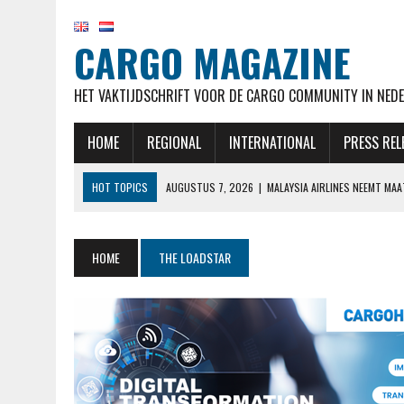
CARGO MAGAZINE
HET VAKTIJDSCHRIFT VOOR DE CARGO COMMUNITY IN NEDE
HOME
REGIONAL
INTERNATIONAL
PRESS REL
HOT TOPICS
AUGUSTUS 7, 2026
|
MALAYSIA AIRLINES NEEMT MA
AUGUSTUS 7, 2026
|
AIRBUS OP KOERS VOOR LEVERDOELSTELLING EN
AUGUSTUS 7, 2026
|
KLM HERVAT NA MAANDENLANGE OPSCHORTING 
HOME
THE LOADSTAR
AUGUSTUS 7, 2026
|
NATIONAL AIRLINES VOERT LANGSTE VRACHTVLU
AUGUSTUS 7, 2026
|
STAKING CABINEPERSONEEL NOORSE TAK SAS 