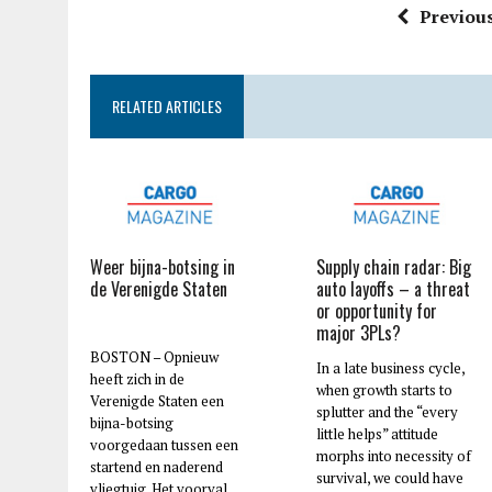
Previous
RELATED ARTICLES
Weer bijna-botsing in
Supply chain radar: Big
de Verenigde Staten
auto layoffs – a threat
or opportunity for
major 3PLs?
BOSTON – Opnieuw
In a late business cycle,
heeft zich in de
when growth starts to
Verenigde Staten een
splutter and the “every
bijna-botsing
little helps” attitude
voorgedaan tussen een
morphs into necessity of
startend en naderend
survival, we could have
vliegtuig. Het voorval