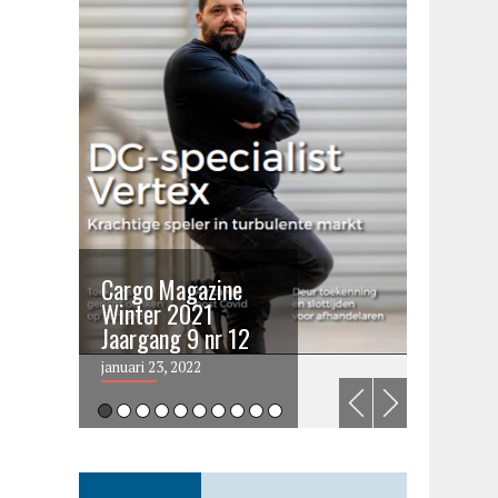
Cargo Magazine
Cargo 
Winter 2021
summer 
Jaargang 9 nr 12
2021
januari 23, 2022
juni 6, 202