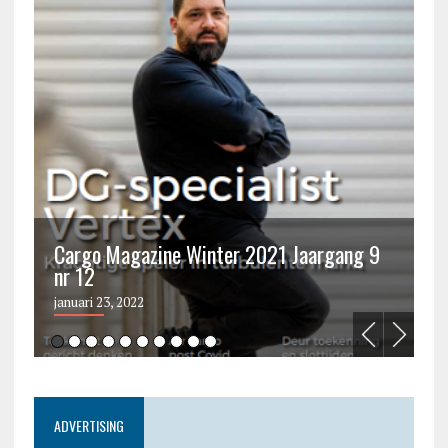
Cargo Magazine Winter 2021 Jaargang 9
nr 12
C
januari 23, 2022
ju
ADVERTISING