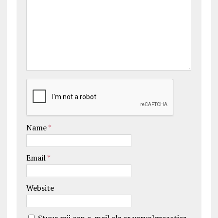
Name
*
Email
*
Website
Stuur mij een e-mail als er vervolgreacties