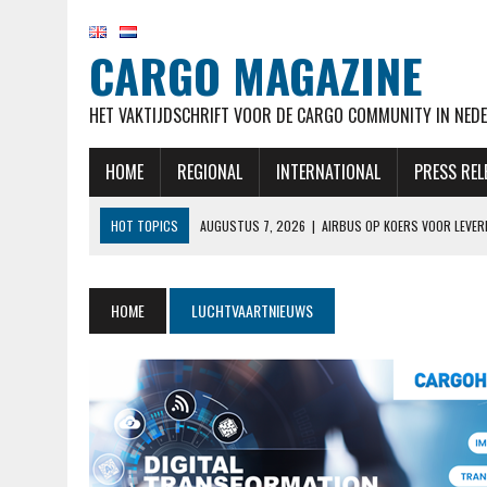
CARGO MAGAZINE
HET VAKTIJDSCHRIFT VOOR DE CARGO COMMUNITY IN NEDE
HOME
REGIONAL
INTERNATIONAL
PRESS REL
HOT TOPICS
AUGUSTUS 7, 2026
|
AIRBUS OP KOERS VOOR LEVER
AUGUSTUS 7, 2026
|
KLM HERVAT NA MAANDENLANGE OPSCHORTING 
AUGUSTUS 7, 2026
|
NATIONAL AIRLINES VOERT LANGSTE VRACHTVLU
HOME
LUCHTVAARTNIEUWS
AUGUSTUS 6, 2026
|
EASYJET WORDT OVERGENOMEN DOOR APOLLO, C
AUGUSTUS 7, 2026
|
MALAYSIA AIRLINES NEEMT MAATREGELEN NADAT