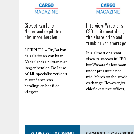
CityJet kan lonen
Interview: Waberer’s
Nederlandse piloten
CEO on its next deal,
niet meer betalen
the share price and
truck driver shortage
SCHIPHOL – CityJet kan
It is almost one year
de salarissen van haar
since its successful IPO,
Nederlandse piloten niet
but Waberer’s has been
langer betalen. De Ierse
under pressure since
ACMI-specialist verkeert
mid-March on the stock
in surséance van
exchange. However, its
betaling, en heeft de
chief executive officer,…
vliegers…
BE THE FIRST TO COMMENT
ON "VLIEGTUIG VAN FRONTIER