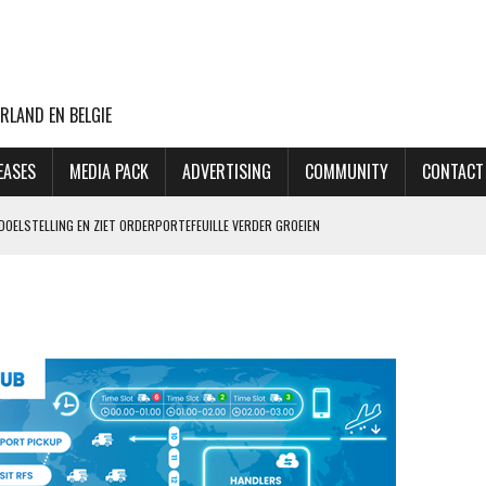
RLAND EN BELGIE
EASES
MEDIA PACK
ADVERTISING
COMMUNITY
CONTACT
DOELSTELLING EN ZIET ORDERPORTEFEUILLE VERDER GROEIEN
VLUCHTEN NAAR TEL AVIV
CHT MET BOEING 777F OOIT UIT
ASTLELAKE HAAKT AF
 PILOOT 70.000 XTC-PILLEN SMOKKELDE