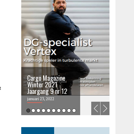
Cargo Magazine
Cargo 
Winter 2021
summer 
t
Jaargang 9 nr 12
2021
januari 23, 2022
juni 6, 202