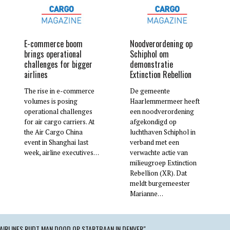
E-commerce boom
Noodverordening op
brings operational
Schiphol om
challenges for bigger
demonstratie
airlines
Extinction Rebellion
The rise in e-commerce
De gemeente
volumes is posing
Haarlemmermeer heeft
operational challenges
een noodverordening
for air cargo carriers. At
afgekondigd op
the Air Cargo China
luchthaven Schiphol in
event in Shanghai last
verband met een
week, airline executives…
verwachte actie van
milieugroep Extinction
Rebellion (XR). Dat
meldt burgemeester
Marianne…
 AIRLINES RIJDT MAN DOOD OP STARTBAAN IN DENVER"