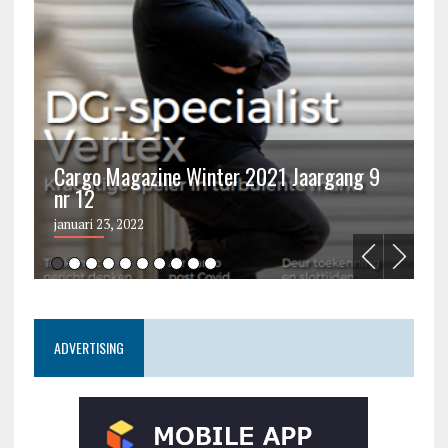
Cargo Magazine Winter 2021 Jaargang 9
nr 12
C
januari 23, 2022
ju
ADVERTISING