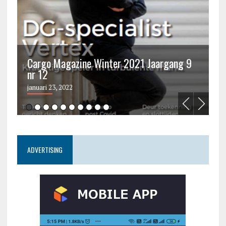
Cargo Magazine Winter 2021 Jaargang 9
nr 12
C
januari 23, 2022
ju
ADVERTISING