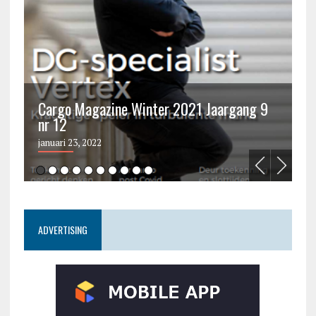
Cargo Magazine Winter 2021 Jaargang 9
nr 12
C
januari 23, 2022
ju
ADVERTISING