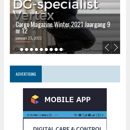
Cargo Magazine Winter 2021 Jaargang 9
nr 12
C
januari 23, 2022
ju
ADVERTISING