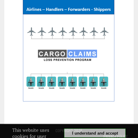
This website uses
COPYRIGHT 2026
I understand and accept
cookies for user
PRIVACY POLICY