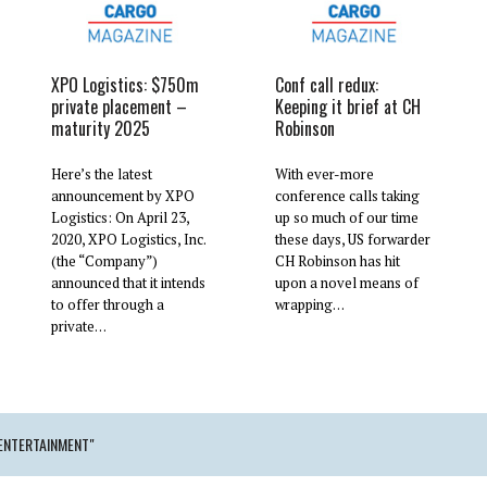
XPO Logistics: $750m
Conf call redux:
private placement –
Keeping it brief at CH
maturity 2025
Robinson
Here’s the latest
With ever-more
announcement by XPO
conference calls taking
Logistics: On April 23,
up so much of our time
2020, XPO Logistics, Inc.
these days, US forwarder
(the “Company”)
CH Robinson has hit
announced that it intends
upon a novel means of
to offer through a
wrapping…
private…
 ENTERTAINMENT"