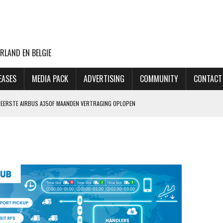
RLAND EN BELGIE
EASES
MEDIA PACK
ADVERTISING
COMMUNITY
CONTACT
NG EERSTE AIRBUS A350F MAANDEN VERTRAGING OPLOPEN
ET MINDER OORLOGSGEWELD
GIN 2027, MAAR MAATSCHAPPIJ HEEFT OOK PLAN B
 AANSLAG OP LUCHTHAVEN LEIPZIG
THANSA KOST DAT 170 EURO EXTRA