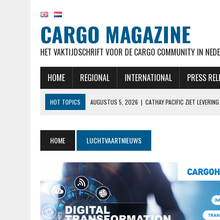
CARGO MAGAZINE
HET VAKTIJDSCHRIFT VOOR DE CARGO COMMUNITY IN NEDE
HOME
REGIONAL
INTERNATIONAL
PRESS REL
HOT TOPICS
AUGUSTUS 5, 2026
|
CATHAY PACIFIC ZIET LEVERI
AUGUSTUS 5, 2026
|
EL AL NOTEERT SNELLE GROEI IN KWARTAAL M
AUGUSTUS 5, 2026
|
LUFTHANSA VERWACHT 777-9’S NOG STEEDS BE
HOME
LUCHTVAARTNIEUWS
AUGUSTUS 5, 2026
|
OEKRAÏENSE ANTONOV MOGELIJK ONTSNAPT AAN
AUGUSTUS 5, 2026
|
RAAMSTOELTJE IN DE BUSINESSCLASS? BIJ LUF