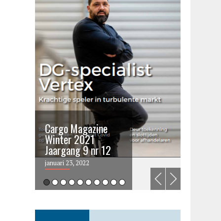
Cargo Magazine
Cargo 
Winter 2021
summer 
Jaargang 9 nr 12
2021
januari 23, 2022
juni 6, 202