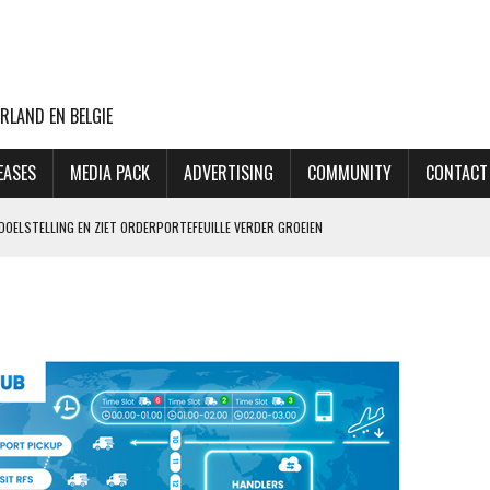
RLAND EN BELGIE
EASES
MEDIA PACK
ADVERTISING
COMMUNITY
CONTACT
DOELSTELLING EN ZIET ORDERPORTEFEUILLE VERDER GROEIEN
VLUCHTEN NAAR TEL AVIV
CHT MET BOEING 777F OOIT UIT
ASTLELAKE HAAKT AF
 PILOOT 70.000 XTC-PILLEN SMOKKELDE