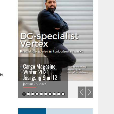
Cargo Magazine
Cargo 
Winter 2021
summer 
is
Jaargang 9 nr 12
2021
januari 23, 2022
juni 6, 202