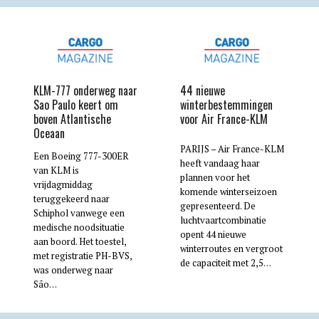
KLM-777 onderweg naar
44 nieuwe
Sao Paulo keert om
winterbestemmingen
boven Atlantische
voor Air France-KLM
Oceaan
PARIJS – Air France-KLM
Een Boeing 777-300ER
heeft vandaag haar
van KLM is
plannen voor het
vrijdagmiddag
komende winterseizoen
teruggekeerd naar
gepresenteerd. De
Schiphol vanwege een
luchtvaartcombinatie
medische noodsituatie
opent 44 nieuwe
aan boord. Het toestel,
winterroutes en vergroot
met registratie PH-BVS,
de capaciteit met 2,5…
was onderweg naar
São…