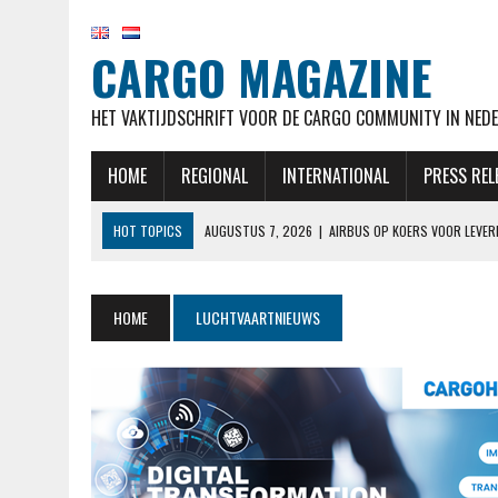
CARGO MAGAZINE
HET VAKTIJDSCHRIFT VOOR DE CARGO COMMUNITY IN NEDE
HOME
REGIONAL
INTERNATIONAL
PRESS REL
HOT TOPICS
AUGUSTUS 7, 2026
|
AIRBUS OP KOERS VOOR LEVER
AUGUSTUS 7, 2026
|
KLM HERVAT NA MAANDENLANGE OPSCHORTING 
AUGUSTUS 7, 2026
|
NATIONAL AIRLINES VOERT LANGSTE VRACHTVLU
HOME
LUCHTVAARTNIEUWS
AUGUSTUS 6, 2026
|
EASYJET WORDT OVERGENOMEN DOOR APOLLO, C
AUGUSTUS 7, 2026
|
MALAYSIA AIRLINES NEEMT MAATREGELEN NADAT