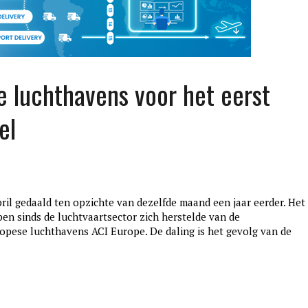
e luchthavens voor het eerst
el
ril gedaald ten opzichte van dezelfde maand een jaar eerder. Het 
edition3
pen sinds de luchtvaartsector zich herstelde van de
januari 27, 2017
opese luchthavens ACI Europe. De daling is het gevolg van de