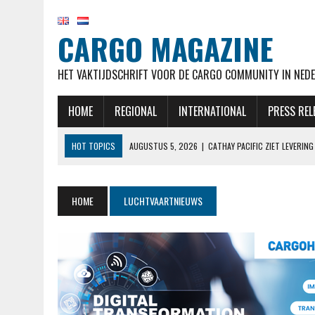
CARGO MAGAZINE
HET VAKTIJDSCHRIFT VOOR DE CARGO COMMUNITY IN NEDE
HOME
REGIONAL
INTERNATIONAL
PRESS REL
HOT TOPICS
AUGUSTUS 5, 2026
|
CATHAY PACIFIC ZIET LEVERI
AUGUSTUS 5, 2026
|
EL AL NOTEERT SNELLE GROEI IN KWARTAAL M
AUGUSTUS 5, 2026
|
LUFTHANSA VERWACHT 777-9’S NOG STEEDS BE
HOME
LUCHTVAARTNIEUWS
AUGUSTUS 5, 2026
|
OEKRAÏENSE ANTONOV MOGELIJK ONTSNAPT AAN
AUGUSTUS 5, 2026
|
RAAMSTOELTJE IN DE BUSINESSCLASS? BIJ LUF