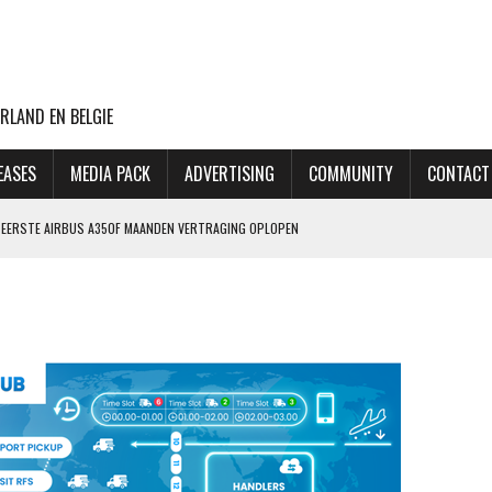
RLAND EN BELGIE
EASES
MEDIA PACK
ADVERTISING
COMMUNITY
CONTACT
NG EERSTE AIRBUS A350F MAANDEN VERTRAGING OPLOPEN
ET MINDER OORLOGSGEWELD
GIN 2027, MAAR MAATSCHAPPIJ HEEFT OOK PLAN B
 AANSLAG OP LUCHTHAVEN LEIPZIG
THANSA KOST DAT 170 EURO EXTRA