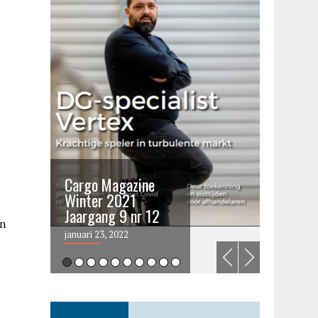
Cargo Magazine
Cargo 
Winter 2021
summer 
Jaargang 9 nr 12
2021
en
januari 23, 2022
juni 6, 202