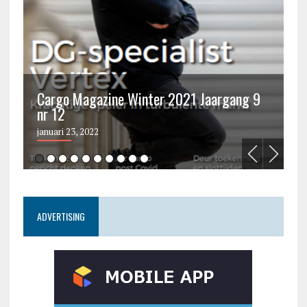
Cargo Magazine Winter 2021 Jaargang 9
nr 12
C
januari 23, 2022
ju
ADVERTISING