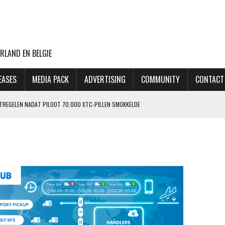
RLAND EN BELGIE
EASES
MEDIA PACK
ADVERTISING
COMMUNITY
CONTACT
ATREGELEN NADAT PILOOT 70.000 XTC-PILLEN SMOKKELDE
 ZIET ORDERPORTEFEUILLE VERDER GROEIEN
VLUCHTEN NAAR TEL AVIV
CHT MET BOEING 777F OOIT UIT
OP LAATSTE MOMENT AFGEBLAZEN