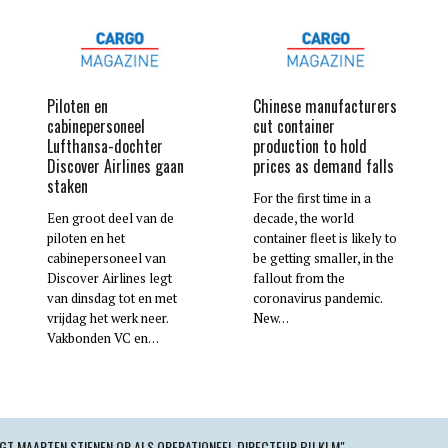
Piloten en
Chinese manufacturers
cabinepersoneel
cut container
Lufthansa-dochter
production to hold
Discover Airlines gaan
prices as demand falls
staken
For the first time in a
Een groot deel van de
decade, the world
piloten en het
container fleet is likely to
cabinepersoneel van
be getting smaller, in the
Discover Airlines legt
fallout from the
van dinsdag tot en met
coronavirus pandemic.
vrijdag het werk neer.
New…
Vakbonden VC en…
GT MAARTEN STIENEN OP ALS OPERATIONEEL DIRECTEUR BIJ KLM"