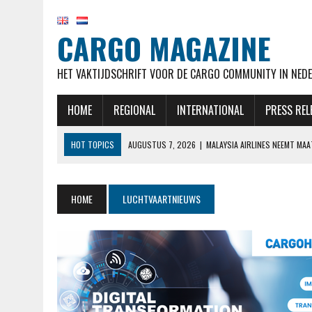
CARGO MAGAZINE
HET VAKTIJDSCHRIFT VOOR DE CARGO COMMUNITY IN NEDE
HOME
REGIONAL
INTERNATIONAL
PRESS REL
HOT TOPICS
AUGUSTUS 7, 2026
|
MALAYSIA AIRLINES NEEMT MA
AUGUSTUS 7, 2026
|
AIRBUS OP KOERS VOOR LEVERDOELSTELLING EN
AUGUSTUS 7, 2026
|
KLM HERVAT NA MAANDENLANGE OPSCHORTING 
HOME
LUCHTVAARTNIEUWS
AUGUSTUS 7, 2026
|
NATIONAL AIRLINES VOERT LANGSTE VRACHTVLU
AUGUSTUS 7, 2026
|
STAKING CABINEPERSONEEL NOORSE TAK SAS 