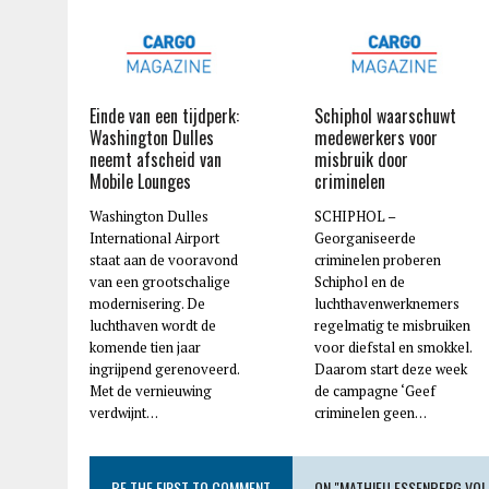
Einde van een tijdperk:
Schiphol waarschuwt
Washington Dulles
medewerkers voor
neemt afscheid van
misbruik door
Mobile Lounges
criminelen
Washington Dulles
SCHIPHOL –
International Airport
Georganiseerde
staat aan de vooravond
criminelen proberen
van een grootschalige
Schiphol en de
modernisering. De
luchthavenwerknemers
luchthaven wordt de
regelmatig te misbruiken
komende tien jaar
voor diefstal en smokkel.
ingrijpend gerenoveerd.
Daarom start deze week
Met de vernieuwing
de campagne ‘Geef
verdwijnt…
criminelen geen…
BE THE FIRST TO COMMENT
ON "MATHIEU ESSENBERG VOL