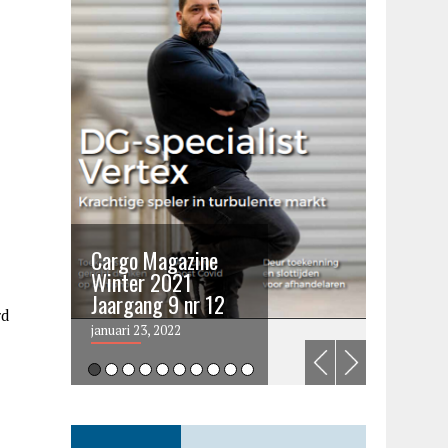
Cargo Magazine
Cargo 
Winter 2021
summer 
Jaargang 9 nr 12
2021
rd
januari 23, 2022
juni 6, 202