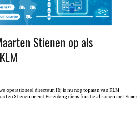
aarten Stienen op als
j KLM
e operationeel directeur. Hij is nu nog topman van KLM
edition3
aarten Stienen neemt Essenberg diens functie al samen met Eime
januari 27, 2017