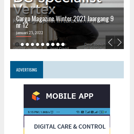
Cargo Magazine Winter 2021 Jaargang 9
nr 12
C
januari 23, 2022
ju
ADVERTISING