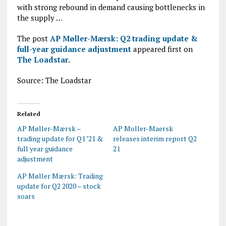
with strong rebound in demand causing bottlenecks in
the supply …
The post
AP Møller-Mærsk: Q2 trading update &
full-year guidance adjustment
appeared first on
The Loadstar
.
Source: The Loadstar
Related
AP Møller-Mærsk –
AP Moller-Maersk
trading update for Q1 ’21 &
releases interim report Q2
full year guidance
21
adjustment
AP Møller Mærsk: Trading
update for Q2 2020 – stock
soars