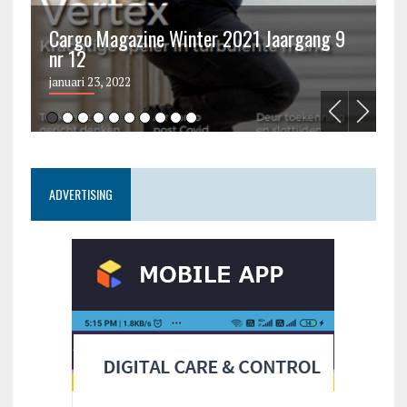
Cargo Magazine Winter 2021 Jaargang 9
nr 12
C
januari 23, 2022
ju
ADVERTISING