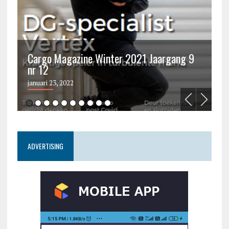
Cargo Magazine Winter 2021 Jaargang 9
nr 12
C
januari 23, 2022
ju
ADVERTISING