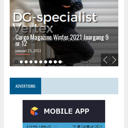
Cargo Magazine Winter 2021 Jaargang 9
nr 12
C
januari 23, 2022
ju
ADVERTISING