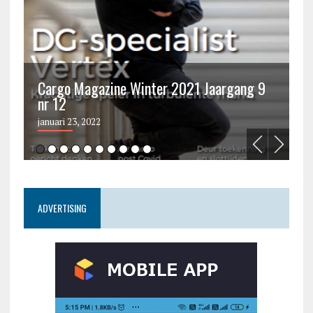
Cargo Magazine Winter 2021 Jaargang 9
nr 12
C
januari 23, 2022
ju
ADVERTISING