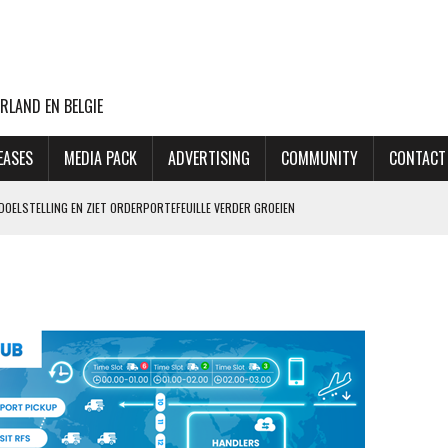
RLAND EN BELGIE
EASES
MEDIA PACK
ADVERTISING
COMMUNITY
CONTACT
DOELSTELLING EN ZIET ORDERPORTEFEUILLE VERDER GROEIEN
VLUCHTEN NAAR TEL AVIV
CHT MET BOEING 777F OOIT UIT
ASTLELAKE HAAKT AF
 PILOOT 70.000 XTC-PILLEN SMOKKELDE