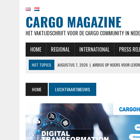
CARGO MAGAZINE
HET VAKTIJDSCHRIFT VOOR DE CARGO COMMUNITY IN NEDE
HOME
REGIONAL
INTERNATIONAL
PRESS REL
HOT TOPICS
AUGUSTUS 7, 2026
|
AIRBUS OP KOERS VOOR LEVER
AUGUSTUS 7, 2026
|
KLM HERVAT NA MAANDENLANGE OPSCHORTING 
AUGUSTUS 7, 2026
|
NATIONAL AIRLINES VOERT LANGSTE VRACHTVLU
HOME
LUCHTVAARTNIEUWS
AUGUSTUS 6, 2026
|
EASYJET WORDT OVERGENOMEN DOOR APOLLO, C
AUGUSTUS 7, 2026
|
MALAYSIA AIRLINES NEEMT MAATREGELEN NADAT