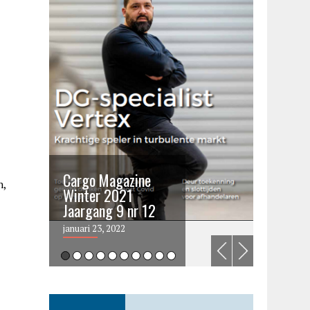
Cargo Magazine
Cargo 
n,
Winter 2021
summer 
Jaargang 9 nr 12
2021
januari 23, 2022
juni 6, 202