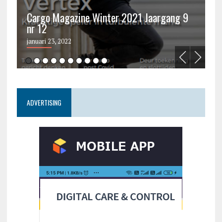
Cargo Magazine Winter 2021 Jaargang 9
nr 12
C
januari 23, 2022
ju
ADVERTISING