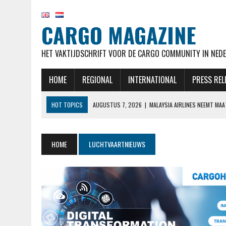
CARGO MAGAZINE
HET VAKTIJDSCHRIFT VOOR DE CARGO COMMUNITY IN NEDE
HOME
REGIONAL
INTERNATIONAL
PRESS REL
HOT TOPICS
AUGUSTUS 7, 2026
|
MALAYSIA AIRLINES NEEMT MA
AUGUSTUS 7, 2026
|
AIRBUS OP KOERS VOOR LEVERDOELSTELLING EN
AUGUSTUS 7, 2026
|
KLM HERVAT NA MAANDENLANGE OPSCHORTING 
HOME
LUCHTVAARTNIEUWS
AUGUSTUS 7, 2026
|
NATIONAL AIRLINES VOERT LANGSTE VRACHTVLU
AUGUSTUS 7, 2026
|
STAKING CABINEPERSONEEL NOORSE TAK SAS 