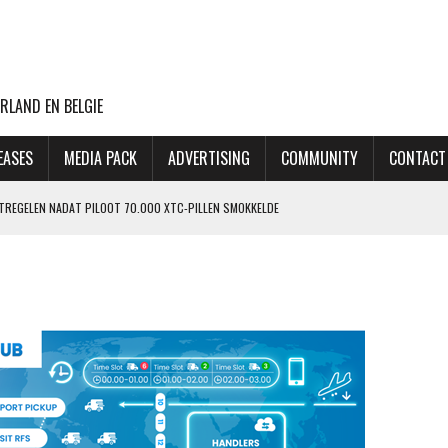
RLAND EN BELGIE
EASES
MEDIA PACK
ADVERTISING
COMMUNITY
CONTACT
ATREGELEN NADAT PILOOT 70.000 XTC-PILLEN SMOKKELDE
 ZIET ORDERPORTEFEUILLE VERDER GROEIEN
VLUCHTEN NAAR TEL AVIV
CHT MET BOEING 777F OOIT UIT
OP LAATSTE MOMENT AFGEBLAZEN