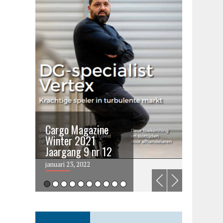
Cargo Magazine
Cargo 
Winter 2021
summer 
Jaargang 9 nr 12
2021
januari 23, 2022
juni 6, 202