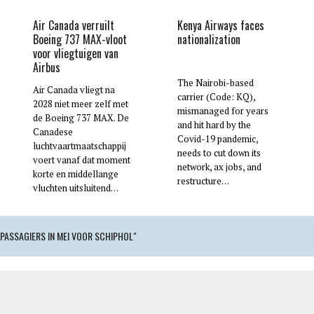
Air Canada verruilt
Kenya Airways faces
Boeing 737 MAX-vloot
nationalization
voor vliegtuigen van
Airbus
The Nairobi-based
Air Canada vliegt na
carrier (Code: KQ),
2028 niet meer zelf met
mismanaged for years
de Boeing 737 MAX. De
and hit hard by the
Canadese
Covid-19 pandemic,
luchtvaartmaatschappij
needs to cut down its
voert vanaf dat moment
network, ax jobs, and
korte en middellange
restructure…
vluchten uitsluitend…
PASSAGIERS IN MEI VOOR SCHIPHOL"